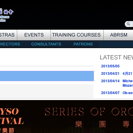
LATEST N
2013/05/05
2013/04/21
4月2
2013/04/14
Miche
Mozar
2013/04/07
Ob·se
2013/04/02
2nd &
2013/03/11
ABRSM
2013/03/09
2013/01/06
Macau
2012/12/31