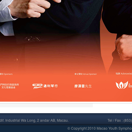
if. Industrial Wa Long, 2 andar AB, Macau.
Tel / Fax : (
© Copyright 2010 Macao Youth Symphony 