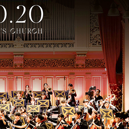
 Virtuosi CD Premiere
rt『Dancing Strings』
年交響樂團協會 2012年度會員大會
1月23日辦公時間至下午17:00
青年交響樂團現正招收團員
節青交開放時間
 2013 Dates and fees Music exams
 New Generation Musician Concert
s from Germany
usic Festival
1
12
13
下一頁