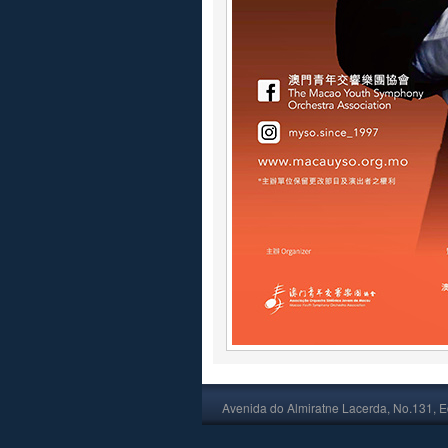
Avenida do Almiratne Lacerda, No.131, Ed