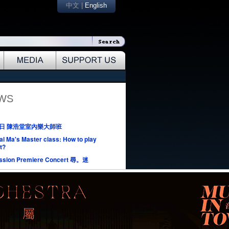
中文
|
English
EWS
1日 陳浩堂室內樂大師班
al Ma's Master class: How to play
t?
ssion Premiere Concert 尋。迷
 3rd Apr, Millenniums 2013
 High Scorers' Concert
 New Year’s Concert 2013