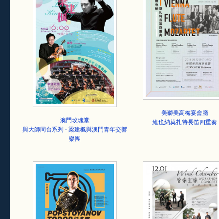
美獅美高梅宴會廳
澳門玫瑰堂
維也納莫扎特長笛四重奏
與大師同台系列 - 梁建楓與澳門青年交響
樂團