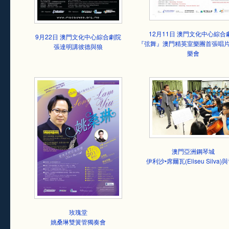
12月11日 澳門文化中心綜合
9月22日 澳門文化中心綜合劇院
『弦舞』澳門精英室樂團首張唱
張達明講彼德與狼
樂會
澳門亞洲鋼琴城
伊利沙•席爾瓦(Eliseu Silva)
玫瑰堂
姚桑琳雙簧管獨奏會