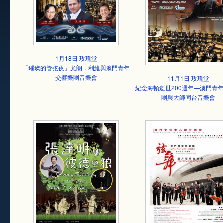
1月18日 玫瑰堂
「璀璨的管弦夜」尤朗．利維與澳門青年
交響樂團音樂會
11月1日 玫瑰堂
紀念海頓逝世200週年—澳門青
團與大師同台音樂會