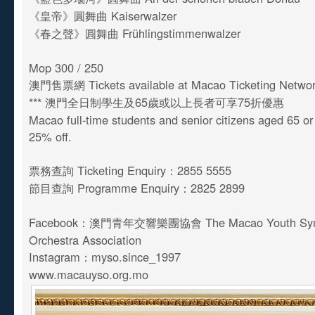
《皇帝》圓舞曲 Kaiserwalzer
《春之聲》圓舞曲 Frühlingstimmenwalzer
Mop 300 / 250
澳門售票網 Tickets available at Macao Ticketing Netwo
*** 澳門全日制學生及65歲或以上長者可享75折優惠
Macao full-time students and senior citizens aged 65 o
25% off.
票務查詢 Ticketing Enquiry：2855 5555
節目查詢 Programme Enquiry：2825 2899
Facebook：澳門青年交響樂團協會 The Macao Youth Sy
Orchestra Association
Instagram：myso.since_1997
www.macauyso.org.mo