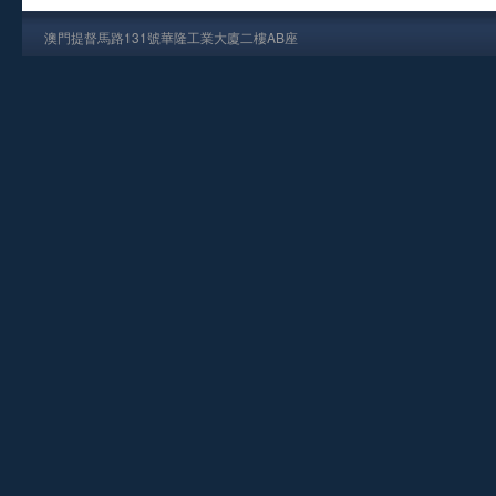
澳門提督馬路131號華隆工業大廈二樓AB座