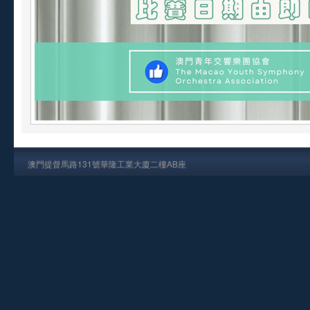
澳門提督馬路131號華隆工業大廈二樓AB座