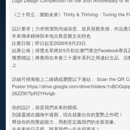
Logo Design Competition for the 30th Anniversary of 
《三十而立．樂動未來》Thirty & Thriving・Tuning the Fu
設計要求｜力求簡潔而內涵深意、並具視覺美感，作品應呈
年來傳承精神與本地古典音樂文化特色
比賽日期｜即日起至2026年8月23日
結果公佈｜得獎名單將於9月初在澳門青交Facebook專頁及In
獲獎標誌｜將應用在本會三十週年系列之周邊紀念品、活
上
詳細可掃海報上二維碼或瀏覽以下連結： Scan the QR Code
Poster https://drive.google.com/drive/folders/1nBOGq
26ZZ9t7fpR2YHvigb
你的設計，就是我們未來的模樣。
別讓靈感在腦海中過期，現在就畫出你的驚艷之作吧！
釋放你的視覺超能力，用創意定義我們的全新形象。
在未來的日子裡，隨著我們一起走得更遠！