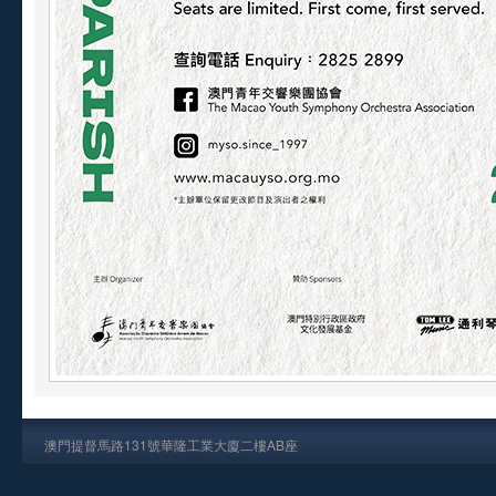
澳門提督馬路131號華隆工業大廈二樓AB座