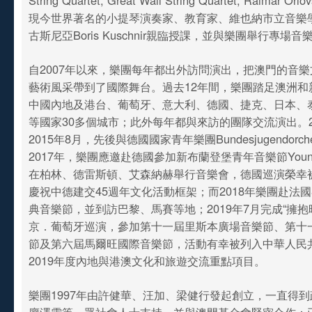
String Quartet, Great Wall String Quartet, Raimar 
現今世界著名的小提琴演奏家、教育家、維也納市立音樂
古斯尼亞Boris Kuschnir親臨授課，並與樂團舉行專場
自2007年以來，樂團每年都出外訪問演出，把澳門的音
藝術風采帶到了國際舞台。過去12年間，樂團踏足澳洲和
中國內地及港台、葡萄牙、意大利、德國、捷克、日本、
等國家30多個城市；此外每年都與來訪的團隊交流演出。2
2015年8月，先後與德國國家青年樂團Bundesjugendorch
2017年，樂團應邀赴德國參加新布蘭登堡青年音樂節Young C
在柏林、德雷斯頓、艾森納赫舉行音樂會，德國巡演榮幸
慶祝中德建交45週年文化活動框架；而2018年樂團赴法
典音樂節，並到訪巴黎、馬賽等地；2019年7月完成“擁抱時
京．葡萄牙巡演，參加第十一屆里斯本廣場音樂節、第十
節及第六屆馬爾旺國際音樂節，活動有幸被列入中華人民
2019年度內地與港澳文化和旅遊交流重點項目。
樂團1997年由許健華、汪加、梁健行發起創立，一直得