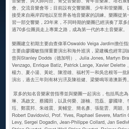
音樂會、與大師同台、青交音樂節、青年音樂家、塔石展
會、交流音樂會等；目前設有交響樂團、少年和管樂團、
接受來自兩岸四地以至世界各地音樂家的訓練。樂團從第
習一部交響樂，23年來，不同時期的樂團已經演奏了眾多
過70多位團員走上專業之路，成為第一代的本土音樂家。
樂團建立初期主要由查偉革Oswaldo Veiga Jardim擔
主要由廖國敏指揮重要演出和海外巡演，梁建楓也經常訓
曾與Stanley Dodds（德加明）、Julia Jones, Martyn Brab
Venzago, Enrique Batiz, Patrick Lange, Xavier D
楊力、夏小湯、黃屹、陳澄雄、福村芳一和吳忠根等一批
演出，過去三年則有林屴汧及陳祖健、梁樂鳴等港澳新秀
眾多的知名音樂家曾指導並與樂團一起演出，包括馬忠為
琳、馮啟文、蔡國田，以及何榮、謝楠、范磊、廖國瑋、
珏、鄭震邦、朱雄震、黃輔堂、簡名彥、張龍雲、周穎、
Robert Davidovici, Prof. Yves, Raphael Severe, Martin
Levy, Sergei Dogadin, Jean-Philippe Collard, Jan Sed