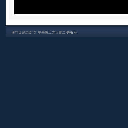
澳門提督馬路131號華隆工業大廈二樓AB座