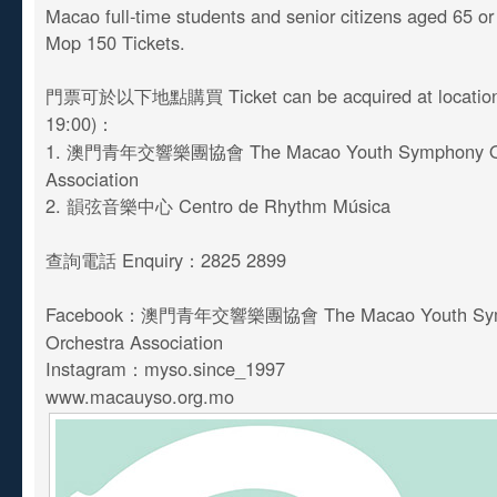
Macao full-time students and senior citizens aged 65 o
Mop 150 Tickets.
門票可於以下地點購買 Ticket can be acquired at location 
19:00)：
1. 澳門青年交響樂團協會 The Macao Youth Symphony Or
Association
2. 韻弦音樂中心 Centro de Rhythm Música
查詢電話 Enquiry：2825 2899
Facebook：澳門青年交響樂團協會 The Macao Youth Sy
Orchestra Association
Instagram：myso.since_1997
www.macauyso.org.mo