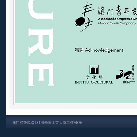
澳門提督馬路131號華隆工業大廈二樓AB座