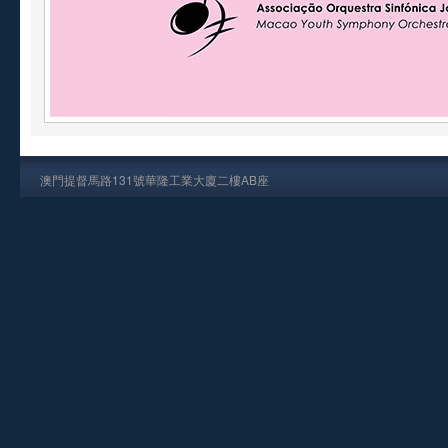
澳門提督馬路131號華隆工業大廈二樓AB座