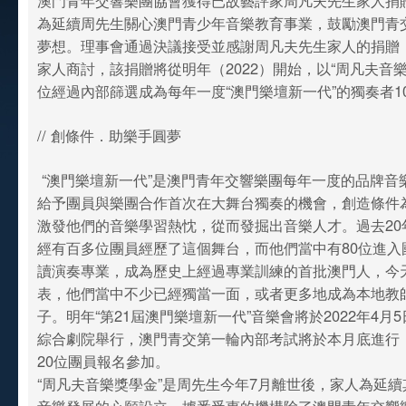
澳門青年交響樂團協會獲得已故藝評家周凡夫先生家人捐贈
為延續周先生關心澳門青少年音樂教育事業，鼓勵澳門青
夢想。理事會通過決議接受並感謝周凡夫先生家人的捐贈
家人商討，該捐贈將從明年（2022）開始，以“周凡夫音
位經過內部篩選成為每年一度“澳門樂壇新一代”的獨奏者1
// 創條件．助樂手圓夢
“澳門樂壇新一代”是澳門青年交響樂團每年一度的品牌音
給予團員與樂團合作首次在大舞台獨奏的機會，創造條件
激發他們的音樂學習熱忱，從而發掘出音樂人才。過去20
經有百多位團員經歷了這個舞台，而他們當中有80位進入
讀演奏專業，成為歷史上經過專業訓練的首批澳門人，今
表，他們當中不少已經獨當一面，或者更多地成為本地教
子。明年“第21屆澳門樂壇新一代”音樂會將於2022年4月
綜合劇院舉行，澳門青交第一輪內部考試將於本月底進行
20位團員報名參加。
“周凡夫音樂獎學金”是周先生今年7月離世後，家人為延