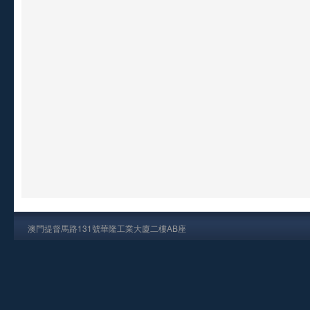
澳門提督馬路131號華隆工業大廈二樓AB座