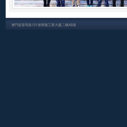
澳門提督馬路131號華隆工業大廈二樓AB座