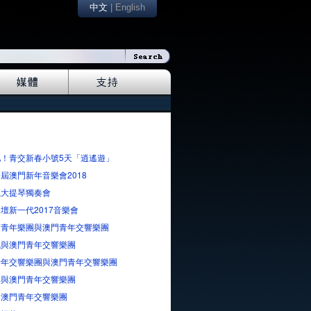
中文
|
English
吧！青交新春小號5天「逍遙遊」
屆澳門新年音樂會2018
嵐大提琴獨奏會
壇新一代2017音樂會
蘭青年樂團與澳門青年交響樂團
楓與澳門青年交響樂團
青年交響樂團與澳門青年交響樂團
琳與澳門青年交響樂團
與澳門青年交響樂團