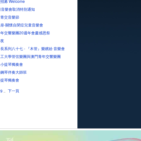
招募 Welcome
日音樂會取消特別通知
屆青交音樂節
扉-關懷自閉症兒童音樂會
年交響樂團20週年會慶感恩祭
之夜
長系列八十七 - 『木管』樂繽紛 音樂會
理工大學管弦樂團與澳門青年交響樂團
瑄小提琴獨奏會
蓓鋼琴伴奏大師班
小提琴獨奏會
下一頁
9
..