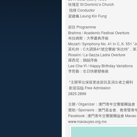
玫瑰堂 St Dominic’s Church
指揮 Conductor
梁建楓 Leung Kin Fung
節目 Programme
Brahms / Academic Festival Overture
布拉姆斯：大學慶典序曲
Mozart / Symphony No. 41 in C, K. 551 “
莫札特：C大調第41號交響曲“朱比特”，
Rossini / La Gazza Ladra Overture
羅西尼：鵲賊序曲
Lee Che-Yi / Happy Birthday Variations
李哲藝：生日快樂變奏曲
*主辦單位保留更改節目及演出者之權利
歡迎蒞臨 Free Admission
2825 2899
主辦 / Organizer：澳門青年交響樂團協會
贊助 / Sponsors：澳門基金會、教青暨
Facebook : 澳門青年交響樂團協會 Macao Yout
www.macauyso.org.mo