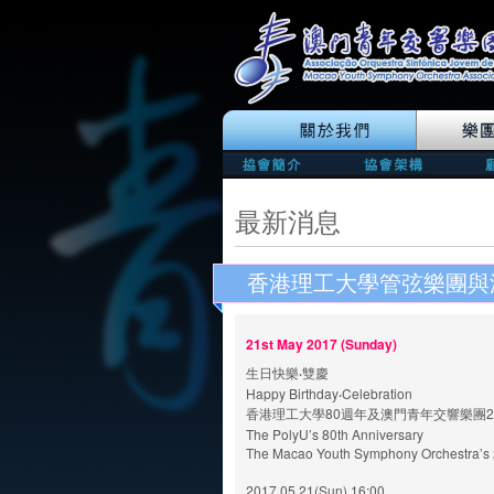
最新消息
香港理工大學管弦樂團與
21st May 2017 (Sunday)
生日快樂‧雙慶
Happy Birthday‧Celebration
香港理工大學80週年及澳門青年交響樂團2
The PolyU’s 80th Anniversary
The Macao Youth Symphony Orchestra’s 
2017.05.21(Sun) 16:00