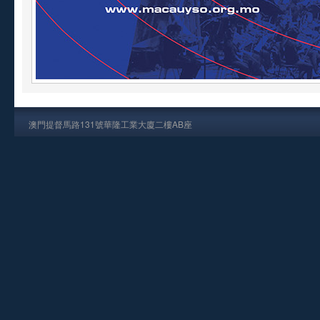
澳門提督馬路131號華隆工業大廈二樓AB座