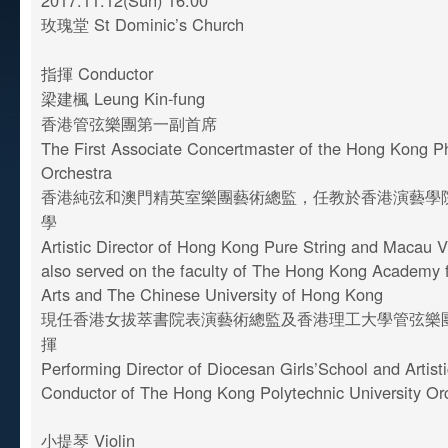
2017.11.12(Sun) 16:00
玫瑰堂 St Dominic’s Church
指揮 Conductor
梁建楓 Leung Kin-fung
香港管弦樂團第一副首席
The First Associate Concertmaster of the Hong Kong P
Orchestra
香港純弦和澳門精英室樂團藝術總監，任教於香港演藝學
學
Artistic Director of Hong Kong Pure String and Macau V
also served on the faculty of The Hong Kong Academy 
Arts and The Chinese University of Hong Kong
現任香港女拔萃書院表演藝術總監及香港理工大學管弦樂
揮
Performing Director of Diocesan Girls’School and Artisti
Conductor of The Hong Kong Polytechnic University Or
小提琴 Violin