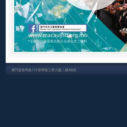
澳門提督馬路131號華隆工業大廈二樓AB座