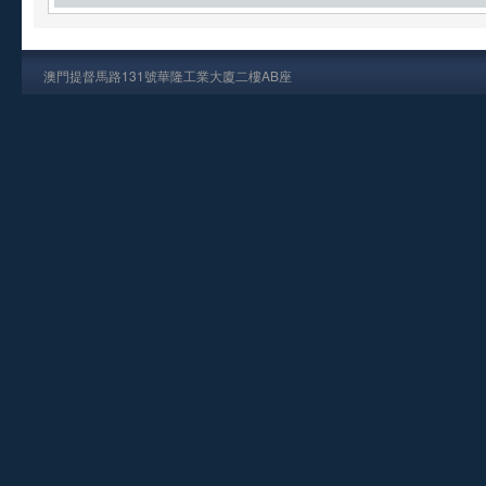
澳門提督馬路131號華隆工業大廈二樓AB座