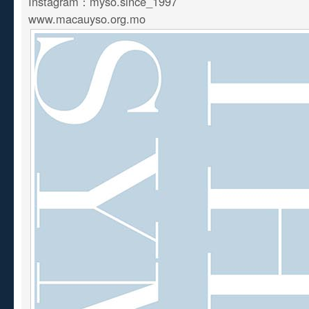
Instagram：myso.since_1997
www.macauyso.org.mo