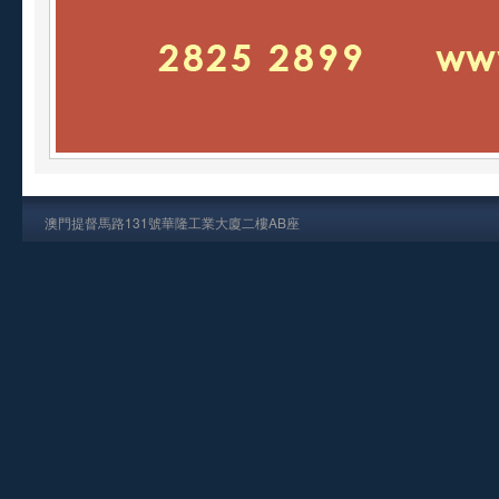
澳門提督馬路131號華隆工業大廈二樓AB座