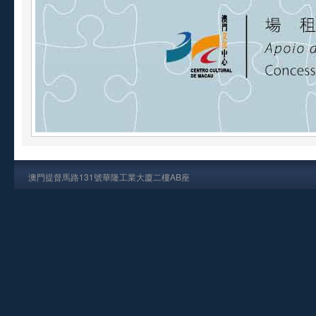
澳門提督馬路131號華隆工業大廈二樓AB座