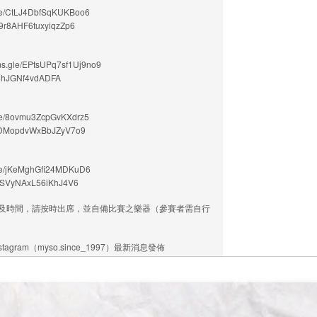
CtLJ4DbfSqKUKBoo6
r8AHF6tuxyiqzZp6
le/EPtsUPq7sf1Uj9no9
8hJGNf4vdADFA
8ovmu3ZcpGvKXdrz5
DMopdvWxBbJZyV7o9
/jKeMghGfi24MDKuD6
SVyNAxL56iKhJ4V6
日期及時間，請按時出席，並自備比賽之樂器（參賽者需自行
tagram（myso.since_1997）最新消息發佈