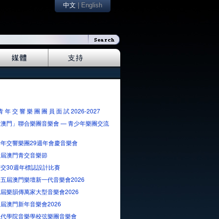
中文
|
English
青 年 交 響 樂 團 團 員 面 試 2026-2027
澳門」聯合樂團音樂會 — 青少年樂團交流
年交響樂團29週年會慶音樂會
六屆澳門青交音樂節
交30週年標誌設計比賽
五屆澳門樂壇新一代音樂會2026
屆樂韻傳萬家大型音樂會2026
屆澳門新年音樂會2026
現代學院音樂學校弦樂團音樂會