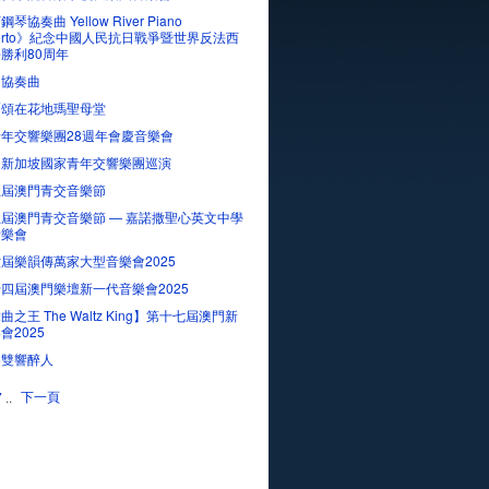
琴協奏曲 Yellow River Piano
certo》紀念中國人民抗日戰爭暨世界反法西
勝利80周年
．協奏曲
爾頌在花地瑪聖母堂
年交響樂團28週年會慶音樂會
、新加坡國家青年交響樂團巡演
五屆澳門青交音樂節
屆澳門青交音樂節 — 嘉諾撒聖心英文中學
音樂會
屆樂韻傳萬家大型音樂會2025
四屆澳門樂壇新一代音樂會2025
之王 The Waltz King】第十七屆澳門新
會2025
樂雙響醉人
下一頁
7
..