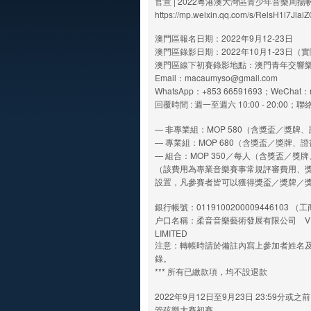
官宣 | 2022粵港澳大灣區青少年音樂周揚
https://mp.weixin.qq.com/s/RelsH1i7Jla
澳門區報名日期：2022年9月12-23日
澳門區錄影日期：2022年10月1-23日
澳門區線下初賽錄影地點：澳門青年交響樂
Email：macaumyso@gmail.com
WhatsApp：+853 66591693；WeChat：
回覆時間 : 週一至週六 10:00 - 20:00
— 非專業組：MOP 580（含獎盃／獎牌
— 專業組：MOP 680（含獎盃／獎牌、
— 組合：MOP 350／每人（含獎盃／獎
（該費用為專業音樂賽事常規評審費用、
設置，凡參賽者皆可以獲得獎盃／獎牌／
銀行帳號：0119100200009446103 
户口名稱：柔音音樂藝術發展有限公司 VIBRATO
LIMITED
注意：轉帳時請於備註內寫上參加者姓名
錄。
*** 所有已繳款項，均不設退款
2022年9月12日至9月23日 23:59分
管弦樂大賽初賽