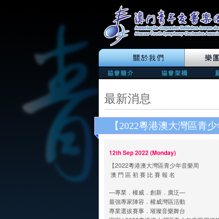
最新消息
【2022粵港澳大灣區青
12th Sep 2022 (Monday)
【2022粵港澳大灣區青少年音樂周
澳 門 區 初 賽 比 賽 報 名
—專業．權威．創新．廣泛—
最強專家陣容．權威灣區活動
專業選拔賽事．璀璨音樂舞台