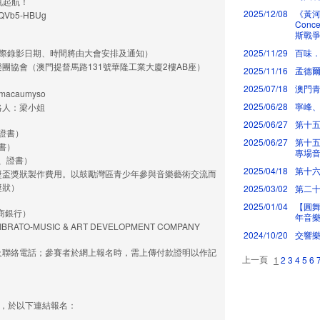
帆起航！
2025/12/08
《黃河鋼
iZQVb5-HBUg
Con
斯戰爭
（實際錄影日期、時間將由大會安排及通知）
2025/11/29
百味
團協會（澳門提督馬路131號華隆工業大廈2樓AB座）
2025/11/16
孟德
2025/07/18
澳門青
macaumyso
2025/06/28
寧峰
；聯絡人：梁小姐
2025/06/27
第十
、證書）
2025/06/27
第十五
證書）
專場
牌、證書）
2025/04/18
第十六
獎盃獎狀製作費用。以鼓勵灣區青少年參與音樂藝術交流而
獎狀）
2025/03/02
第二十
2025/01/04
【圓舞曲
（工商銀行）
年音樂
-MUSIC & ART DEVELOPMENT COMPANY
2024/10/20
交響
及聯絡電話；參賽者於網上報名時，需上傳付款證明以作記
上一頁
1
2
3
4
5
6
或之前，於以下連結報名：