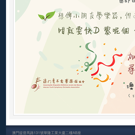
澳門提督馬路131號華隆工業大廈二樓AB座