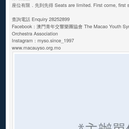
座位有限．先到先得 Seats are limited. First come, first 
查詢電話 Enquiry 28252899
Facebook：澳門青年交響樂團協會 The Macao Youth Sy
Orchestra Association
Instagram：myso.since_1997
www.macauyso.org.mo