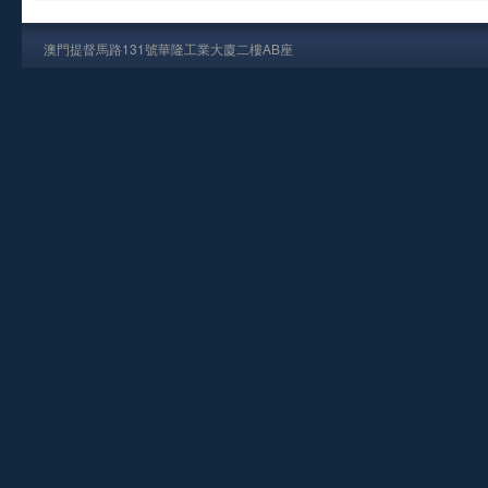
澳門提督馬路131號華隆工業大廈二樓AB座