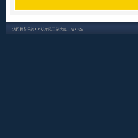
澳門提督馬路131號華隆工業大廈二樓AB座