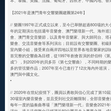
本、泰國、美國、法國、葡萄牙、西班牙、中國內地、香
【2021年是澳門青年交響樂團建團第24年】
// 樂團1997年正式成立以來，至今已舉辦超過800場的
年的定期演出包括週年音樂會、澳門樂壇新一代、海外巡
會、澳門青交音樂節，以及青年音樂家、與大師同台、塔
樂會、交流音樂會等系列演出；目前設有交響樂團、初級
室內樂小組，接受來自兩岸四地以至世界各地音樂家的訓
首完整的交響曲為目標，從1997年創會首演的舒伯特《第
成”》，到2020年的貝多芬《第七交響曲》，不同時期的
多的管弦樂作品；2007年至今已進行了12次海內外巡演
澳門與中國文化。
•
// 2020年在世紀疫情下，團員以勇敢與信心完成了第10
30場室內樂音樂會，並且受到社交距離限制，全部音樂會
每年一度的協奏曲專場「澳門樂壇新一代」音樂會2021年
演出，過去這個舞台已經讓近80位團員走上專業之路，成