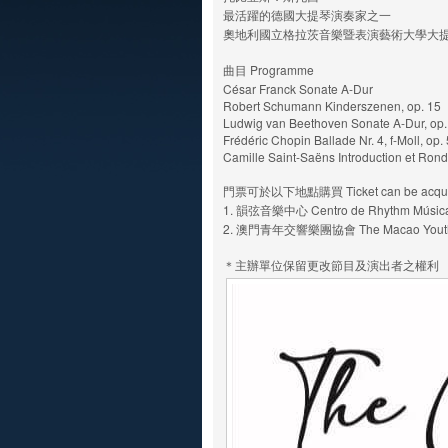
最活躍的德國大提琴演奏家之一
奧地利國立格拉茨音樂暨表演藝術大學大
曲目 Programme
César Franck Sonate A-Dur
Robert Schumann Kinderszenen, op. 15
Ludwig van Beethoven Sonate A-Dur, op.
Frédéric Chopin Ballade Nr. 4, f-Moll, op.
Camille Saint-Saëns Introduction et Rond
門票可於以下地點購買 Ticket can be acquired
1. 韻弦音樂中心 Centro de Rhythm Músic
2. 澳門青年交響樂團協會 The Macao Youth Sy
＊主辦單位保留更改節目及演出者之權利