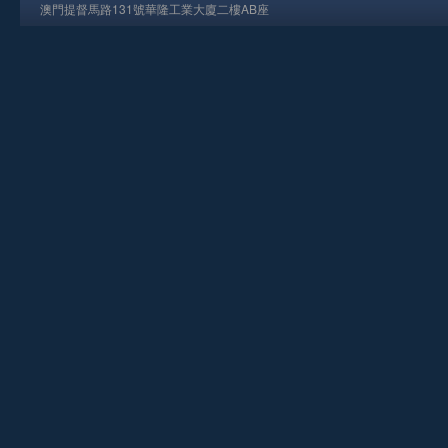
澳門提督馬路131號華隆工業大廈二樓AB座