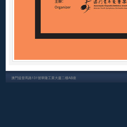
澳門提督馬路131號華隆工業大廈二樓AB座