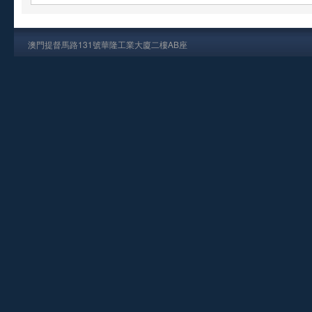
澳門提督馬路131號華隆工業大廈二樓AB座