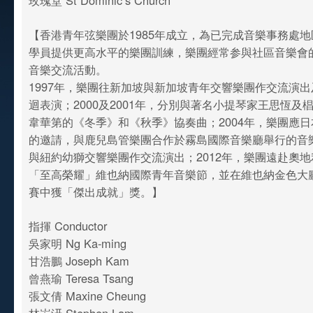
玫瑰堂 St Dominic’s Church
【香港青年弦樂團於1985年成立，為已完成音樂事務處
學員提供更高水平的樂團訓練，樂團經常参與社區音樂會
音樂交流活動。
1997年，樂團往新加坡與新加坡青年交響樂團作交流演
迴表演；2000及2001年，分別與著名小提琴家王思恆及
韋華第的《冬季》和《秋季》協奏曲；2004年，樂團應
的邀請，與鹿兒島管樂團合作於霧島國際音樂廳舉行的音樂
與紐約幼獅交響樂團作交流演出；2012年，樂團遠赴奧
「至高榮耀」維也納國際青年音樂節，並在維也納金色大
賽中獲「傑出成就」獎。】
指揮 Conductor
吳家明 Ng Ka-ming
甘浩鵬 Joseph Kam
曾燕瑜 Teresa Tsang
張文倩 Maxine Cheung