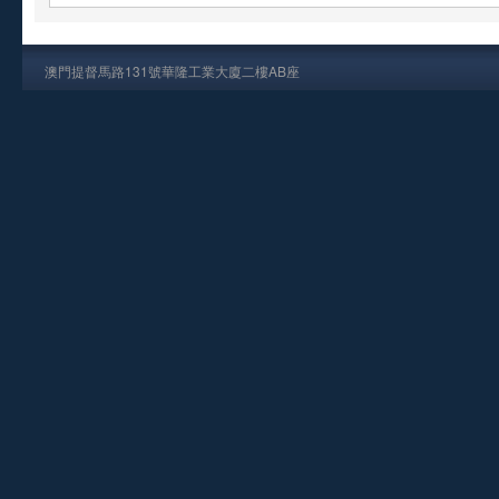
澳門提督馬路131號華隆工業大廈二樓AB座