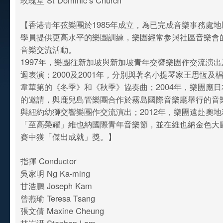
玫瑰堂 St Dominic’s Church
【香港青年弦樂團於1985年成立，為已完成音樂事務處
學員提供更高水平的樂團訓練，樂團經常参與社區音樂會
音樂交流活動。
1997年，樂團往新加坡與新加坡青年交響樂團作交流演
迴表演；2000及2001年，分別與著名小提琴家王思恆及
韋華第的《冬季》和《秋季》協奏曲；2004年，樂團應
的邀請，與鹿兒島管樂團合作於霧島國際音樂廳舉行的音樂
與紐約幼獅交響樂團作交流演出；2012年，樂團遠赴奧
「至高榮耀」維也納國際青年音樂節，並在維也納金色大
賽中獲「傑出成就」獎。】
指揮 Conductor
吳家明 Ng Ka-ming
甘浩鵬 Joseph Kam
曾燕瑜 Teresa Tsang
張文倩 Maxine Cheung