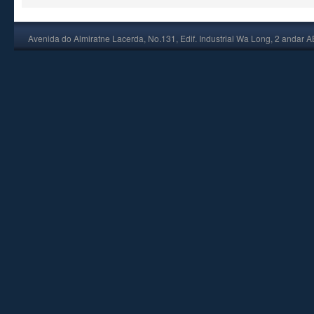
Avenida do Almiratne Lacerda, No.131, Edif. Industrial Wa Long, 2 andar 