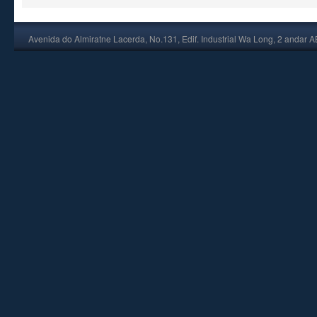
Avenida do Almiratne Lacerda, No.131, Edif. Industrial Wa Long, 2 andar 