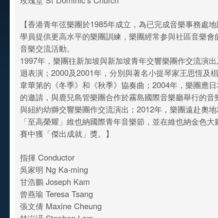
玫瑰堂 St Dominic’s Church
【香港青年弦樂團於1985年成立，為已完成音樂事務處
學員提供更高水平的樂團訓練，樂團經常参與社區音樂會
音樂交流活動。
1997年，樂團往新加坡與新加坡青年交響樂團作交流演
迴表演；2000及2001年，分別與著名小提琴家王思恆及
韋華第的《冬季》和《秋季》協奏曲；2004年，樂團應
的邀請，與鹿兒島管樂團合作於霧島國際音樂廳舉行的音樂
與紐約幼獅交響樂團作交流演出；2012年，樂團遠赴奧
「至高榮耀」維也納國際青年音樂節，並在維也納金色大
賽中獲「傑出成就」獎。】
指揮 Conductor
吳家明 Ng Ka-ming
甘浩鵬 Joseph Kam
曾燕瑜 Teresa Tsang
張文倩 Maxine Cheung