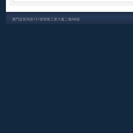
澳門提督馬路131號華隆工業大廈二樓AB座