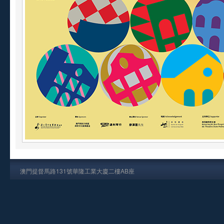
澳門提督馬路131號華隆工業大廈二樓AB座