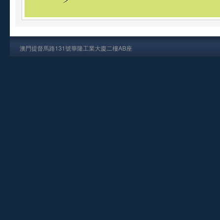
澳門提督馬路131號華隆工業大廈二樓AB座