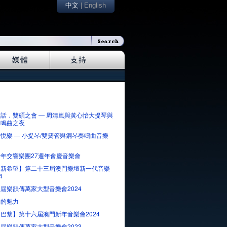
中文
|
English
話．雙碩之會 — 周清嵐與黃心怡大提琴與
奏鳴曲之夜
悦樂 — 小提琴/雙簧管與鋼琴奏鳴曲音樂
年交響樂團27週年會慶音樂會
來新希望】第二十三屆澳門樂壇新一代音樂
4
屆樂韻傳萬家大型音樂會2024
納的魅力
巴黎】第十六屆澳門新年音樂會2024
屆樂韻傳萬家大型音樂會2023