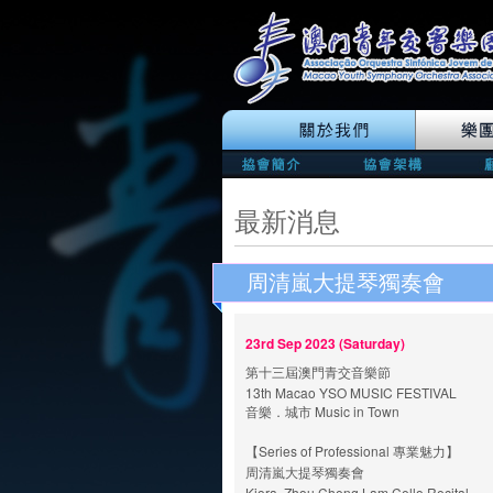
最新消息
周清嵐大提琴獨奏會
23rd Sep 2023 (Saturday)
第十三屆澳門青交音樂節
13th Macao YSO MUSIC FESTIVAL
音樂．城市 Music in Town
【Series of Professional 專業魅力】
周清嵐大提琴獨奏會
Kiora, Zhou Cheng Lam Cello Recital