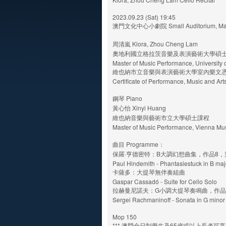
2023.09.23 (Sat) 19:45
澳門文化中心小劇院 Small Auditorium, Macao
周清嵐 Kiora, Zhou Cheng Lam
奧地利國立格拉茨音樂及表演藝術大學碩
Master of Music Performance, University 
維也納市立音樂與表演藝術大學室內樂文
Certificate of Performance, Music and Arts
鋼琴 Piano
黃心怡 Xinyi Huang
維也納音樂與藝術市立大學碩士課程
Master of Music Performance, Vienna Musi
曲目 Programme：
保羅·亨德密特：B大調幻想曲集，作品8，
Paul Hindemith - Phantasiestuck in B maj
卡薩多：大提琴無伴奏組曲
Gaspar Cassadó - Suite for Cello Solo
拉赫曼尼諾夫：G小調大提琴奏鳴曲，作品
Sergei Rachmaninoff - Sonata in G minor 
Mop 150
*** 澳門全日制學生及65歲或以上長者可享M