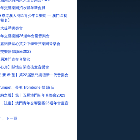
青年交響樂團招收豎琴新會員
23粵港澳大灣區青少年音樂周 — 澳門區初
賽報名】
嵐大提琴獨奏會
年交響樂團26週年會慶音樂會
．嘉諾撒聖心英文中學管弦樂團音樂會
交樂器體驗班2023
三屆澳門青交音樂節
開心扉】關懷自閉症孩童音樂會
來 新 希 望】第22屆澳門樂壇新一代音樂會
rumpet、長號 Trombone 體 驗 日
納之聲】第十五屆澳門新年音樂會2023
．誌慶】澳門青年交響樂團25週年會慶音
下一頁
7
..