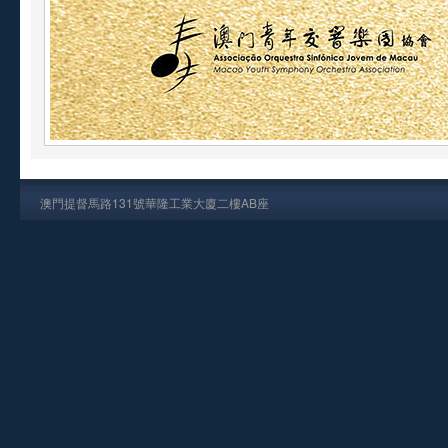
澳門提督馬路131號華隆工業大廈二樓AB座