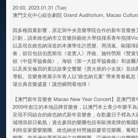
20:00, 2023.01.31 (Tue)
澳門文化中心綜合劇院 Grand Auditorium, Macao Cultural
因多種因素影響，原定與中央音樂學院合作的新年音樂會
計劃，請來維也納市立音樂與藝術大學指揮系青年指揮Victor
以及現在維也納深造的本澳學生許恩樂、周清嵐、歐陽瑋
奏，節目包括伯恩斯坦《老實人》序曲、施特勞斯《雙簧
頓《中提琴協奏曲》、海頓《第一大提琴協奏曲》和波爾
以及黃安倫寫的童話故事交響樂《賣火柴的小女孩》並由
導航。音樂會將展示年青人以“維也納元素” 帶來青春氣息
場古典音樂盛宴！讓您瞬間看地球！
【澳門新年音樂會 Macao New Year Concert】是澳
2009年創立的本地品牌音樂會，以澳門本土青少年樂手
呈現不同組合的維也納式新年音樂會，在歡慶日子裡為大
城增添節日氣氛；過去參與的樂團包括有歐洲老牌的葡國
利時皇家愛樂樂團、維也納史特勞施節慶管弦樂團、葡萄
樂團、南美洲的墨西哥州立交響樂團、亞洲的釜山交響樂