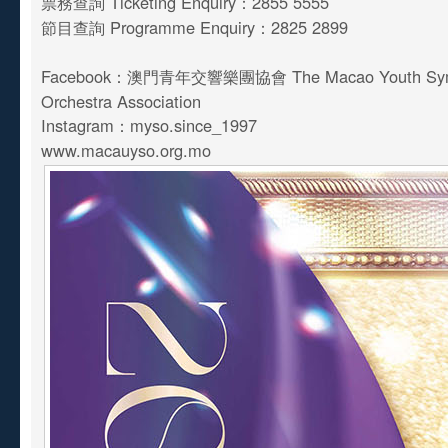
票務查詢 Ticketing Enquiry：2855 5555
節目查詢 Programme Enquiry：2825 2899
Facebook：澳門青年交響樂團協會 The Macao Youth Sy
Orchestra Association
Instagram：myso.since_1997
www.macauyso.org.mo