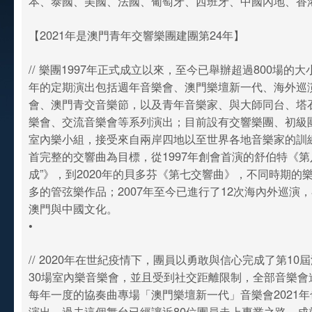
本、泰國、美國、法國、葡萄牙、西班牙、中國內地、香
【2021年是澳門青年交響樂團建團第24年】
// 樂團1997年正式成立以來，至今已舉辦超過800場的
年的定期演出包括週年音樂會、澳門樂壇新一代、海外巡
會、澳門青交音樂節，以及青年音樂家、與大師同台、塔
樂會、交流音樂會等系列演出；目前設有交響樂團、初級
室內樂小組，接受來自兩岸四地以至世界各地音樂家的訓
首完整的交響曲為目標，從1997年創會首演的舒伯特《第
成”》，到2020年的貝多芬《第七交響曲》，不同時期的
多的管弦樂作品；2007年至今已進行了12次海內外巡演
澳門與中國文化。
•
// 2020年在世紀疫情下，團員以勇敢與信心完成了第10
30場室內樂音樂會，並且受到社交距離限制，全部音樂會
每年一度的協奏曲專場「澳門樂壇新一代」音樂會2021年
演出，過去這個舞台已經讓近80位團員走上專業之路，成