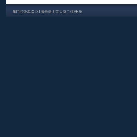
澳門提督馬路131號華隆工業大廈二樓AB座