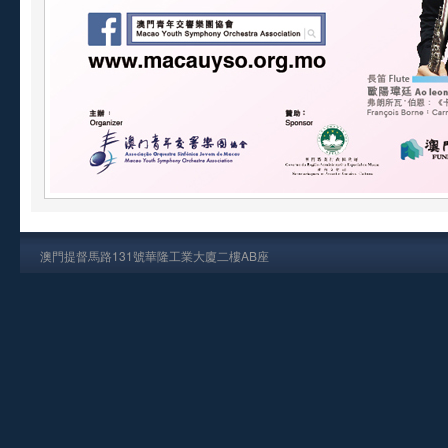
澳門提督馬路131號華隆工業大廈二樓AB座