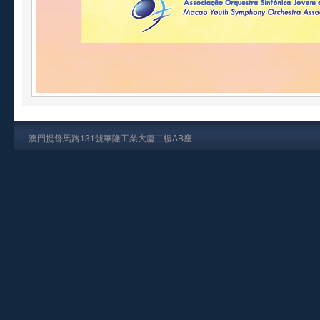
澳門提督馬路131號華隆工業大廈二樓AB座