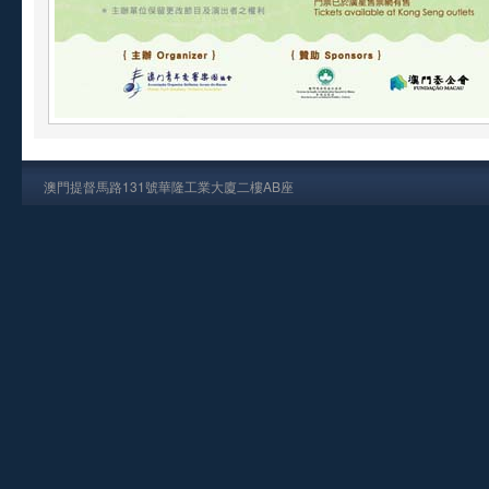
澳門提督馬路131號華隆工業大廈二樓AB座