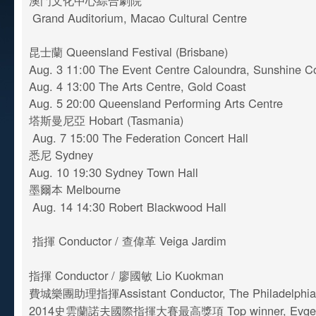
澳門文化中心綜合劇院
Grand Auditorium, Macao Cultural Centre
昆士蘭 Queensland Festival (Brisbane)
Aug. 3 11:00 The Event Centre Caloundra, Sunshine 
Aug. 4 13:00 The Arts Centre, Gold Coast
Aug. 5 20:00 Queensland Performing Arts Centre
塔斯曼尼亞 Hobart (Tasmania)
Aug. 7 15:00 The Federation Concert Hall
悉尼 Sydney
Aug. 10 19:30 Sydney Town Hall
墨爾本 Melbourne
Aug. 14 14:30 Robert Blackwood Hall
指揮 Conductor / 查偉革 Veiga Jardim
指揮 Conductor / 廖國敏 Lio Kuokman
費城樂團助理指揮Assistant Conductor, The Philadelphia
2014史雲蘭諾夫國際指揮大賽最高獎項 Top winner, Evgeny