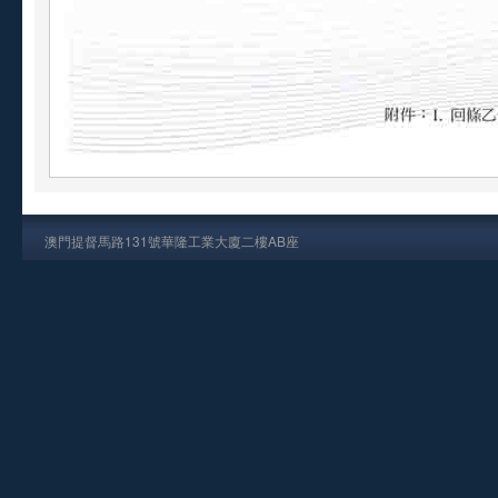
澳門提督馬路131號華隆工業大廈二樓AB座