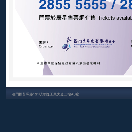
澳門提督馬路131號華隆工業大廈二樓AB座