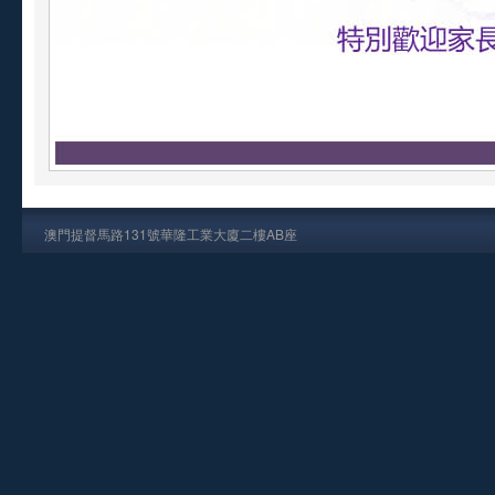
澳門提督馬路131號華隆工業大廈二樓AB座