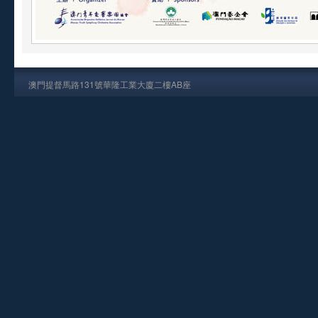
澳門提督馬路131號華隆工業大廈二樓AB座