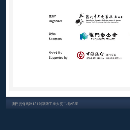
澳門提督馬路131號華隆工業大廈二樓AB座