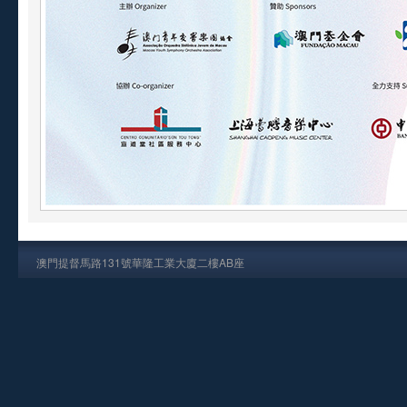
澳門提督馬路131號華隆工業大廈二樓AB座