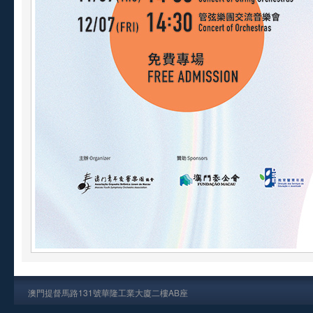
澳門提督馬路131號華隆工業大廈二樓AB座