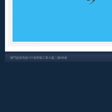
澳門提督馬路131號華隆工業大廈二樓AB座