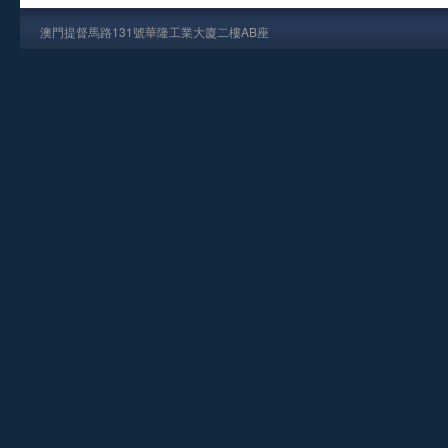
澳門提督馬路131號華隆工業大廈二樓AB座