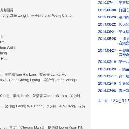
2019/07/11
第五屆
的演出團員
2019/06/30
打開心
rry Chin Leng I、王子欣Vivian Wong Chi Ian
2019/06/29
澳門青
2019/06/22
與大師
2019/06/21
第九
 Ip
2019/05/25
---
Lam
音樂
au Wai I
2019/04/27
---
hing
音樂
i Hou
2019/03/10
第十八
2019/02/23
---
i、譚曉嵐Tam Hio Lam、黎家美 Lai Ka Mei
2019/02/17
第十屆
陳政良 Chan Cheng Leong、梁穎怡 Leong Weng I
2019/02/10
新春
2019/02/08
青交新
n Ching、葉彧 Ip Iok、陳樂霖 Chan Lok Lam、梁詠琳
上一頁
1
2
3
4
5
6
 I、梁偉俊 Leong Wai Chon、李詩婷 Lei Si Teng、張詩
ong、蔣文宇 Cheong Man U、楊鈞傑 Ieong Kuan Kit、