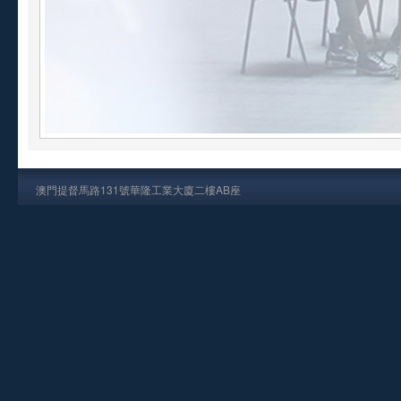
澳門提督馬路131號華隆工業大廈二樓AB座