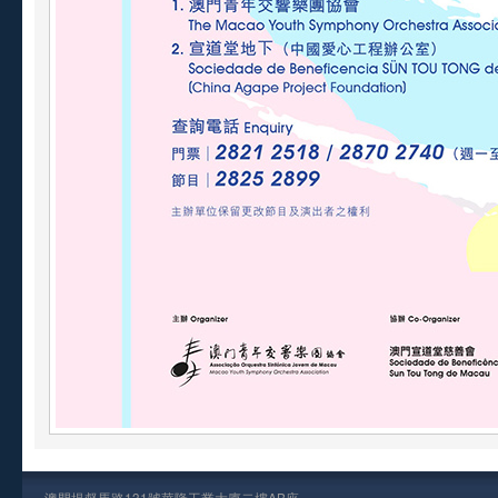
澳門提督馬路131號華隆工業大廈二樓AB座